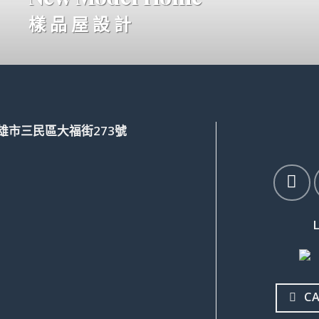
樣 品 屋 設 計
高雄市三民區大福街273號
CA