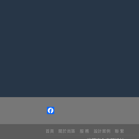
Facebook
首頁
關於尚築
服 務
設計案例
聯 繫