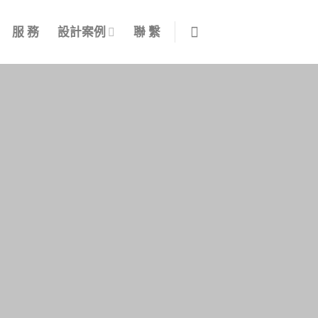
服 務
設計案例
聯 繫