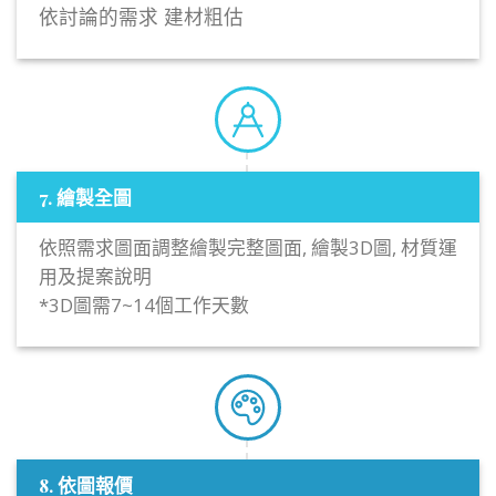
依討論的需求
建材粗估
7. 繪製全圖
依照需求圖面調整繪製完整圖面
,
繪製
3D
圖
,
材質運
用及提案說明
*3D
圖需
7~14
個工作天數
8. 依圖報價