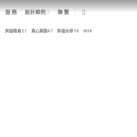
服 務
設計案例
聯 繫
5
英倫晴森 E1
真心真御A7
英倫水岸 F6
NHK